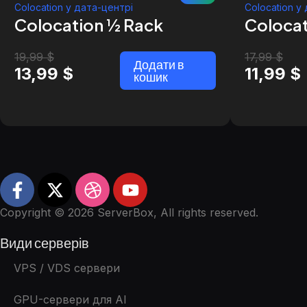
Colocation у дата-центрі
Colocation у
Colocation ½ Rack
Colocat
19,99
$
17,99
$
Додати в
13,99
$
11,99
$
кошик
Copyright © 2026 ServerBox, All rights reserved.
Види серверів
VPS / VDS сервери
GPU-сервери для AI