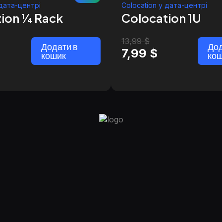
 дата-центрі
Colocation у дата-центрі
ion ¼ Rack
Colocation 1U
13,99
$
Додати в
Дод
7,99
$
кошик
ко