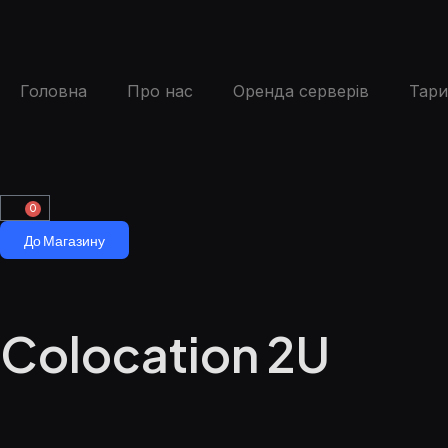
Головна
Про нас
Оренда серверів
Тар
0
До Магазину
Colocation 2U