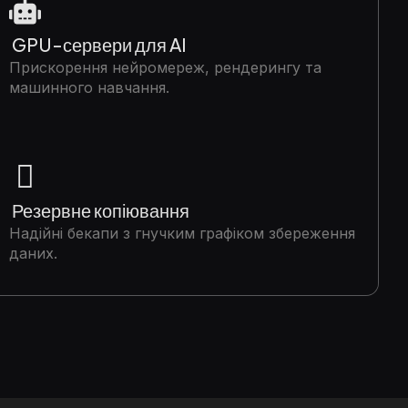
GPU-сервери для AI
Прискорення нейромереж, рендерингу та
машинного навчання.
Резервне копіювання
Надійні бекапи з гнучким графіком збереження
даних.