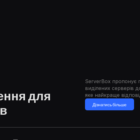
ServerBox пропонує п
виділених серверів д
ення для
яке найкраще відпов
Дізнатись більше
ів