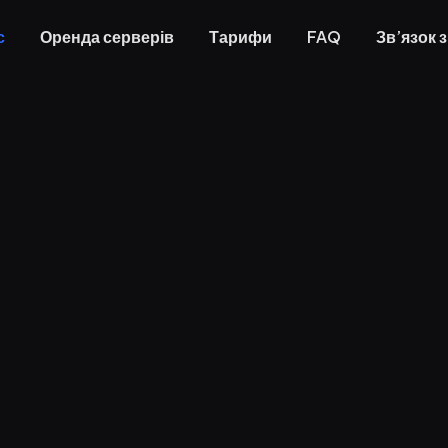
с
Оренда серверів
Тарифи
FAQ
Зв’язок 