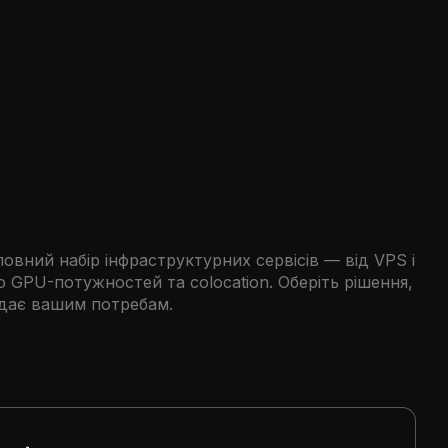
овний набір інфраструктурних сервісів — від VPS і
о GPU-потужностей та colocation. Оберіть рішення,
ідає вашим потребам.