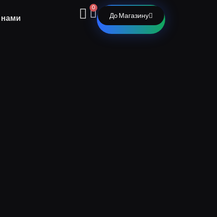
0
До Магазину
з нами