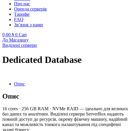
Про нас
Оренда серверів
Тарифи
FAQ
Зв’язок з нами
0,00
$
0
Cart
До Магазину
Виділені сервери
Dedicated Database
Опис
Опис
16 cores · 256 GB RAM · NVMe RAID — ідеально для великих
баз даних та аналітики. Виділені сервери ServerBox надають
повний доступ до ресурсів, окрему фізичну машину, надійний
канал та можливість тонкого налаштування під специфічні
задачі бізнесу.