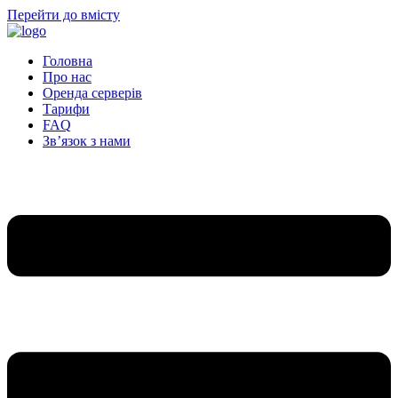
Перейти до вмісту
Головна
Про нас
Оренда серверів
Тарифи
FAQ
Зв’язок з нами