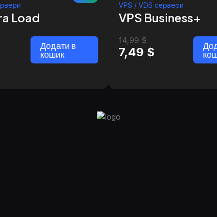
ервери
VPS / VDS сервери
ra Load
VPS Business+
14,99
$
Додати в
Дод
7,49
$
кошик
ко