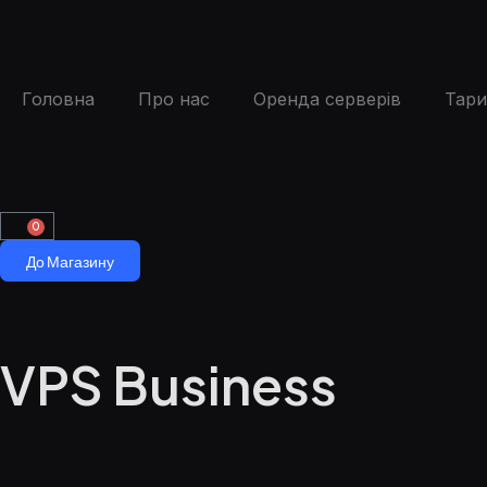
Головна
Про нас
Оренда серверів
Тар
0
До Магазину
VPS Business