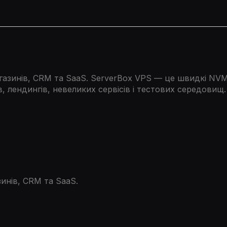
азинів, CRM та SaaS. ServerBox VPS — це швидкі NVMe-
в, лендингів, невеликих сервісів і тестових середовищ.
инів, CRM та SaaS.