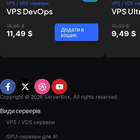
VPS / VDS сервери
VPS / VDS с
VPS DevOps
VPS Ult
18,99
$
16,99
$
Додати в
11,49
$
9,49
$
кошик
Copyright © 2026 ServerBox, All rights reserved.
Види серверів
VPS / VDS сервери
GPU-сервери для AI