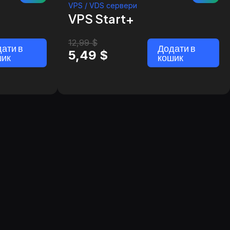
VPS / VDS сервери
VPS Start+
12,99
$
ати в
Додати в
5,49
$
шик
кошик