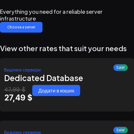
Everything you need for a reliable server
infrastructure
Choose a server
View other rates that suit your needs
Sale!
Виділені сервери
Dedicated Database
47,99
$
Додати в кошик
27,49
$
Sale!
Виділені сервери